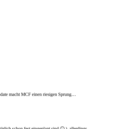
 Update macht MCF einen riesigen Sprung…
lich schon fest eingeplant sind 🙂 ), allerdings…