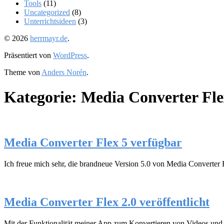
Tools
(11)
Uncategorized
(8)
Unterrichtsideen
(3)
© 2026
herrmayr.de
.
Präsentiert von
WordPress
.
Theme von
Anders Norén
.
Kategorie:
Media Converter Fle
Media Converter Flex 5 verfügbar
Ich freue mich sehr, die brandneue Version 5.0 von Media Converter
Media Converter Flex 2.0 veröffentlicht
Mit der Funktionalität meiner App zum Konvertieren von Videos und A