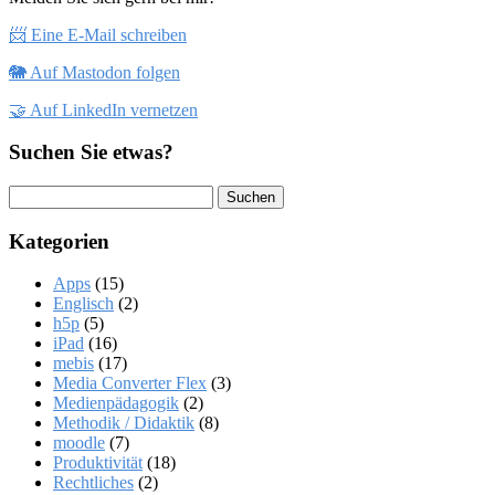
📨 Eine E-Mail schreiben
🐘 Auf Mastodon folgen
🤝 Auf LinkedIn vernetzen
Suchen Sie etwas?
Suchen
nach:
Kategorien
Apps
(15)
Englisch
(2)
h5p
(5)
iPad
(16)
mebis
(17)
Media Converter Flex
(3)
Medienpädagogik
(2)
Methodik / Didaktik
(8)
moodle
(7)
Produktivität
(18)
Rechtliches
(2)