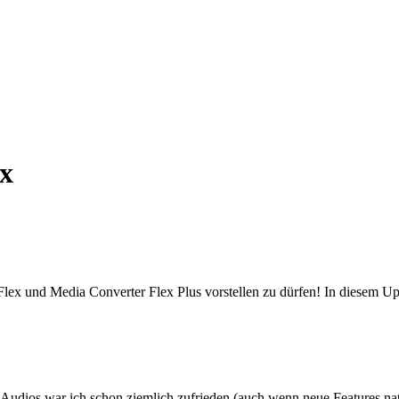
x
 Flex und Media Converter Flex Plus vorstellen zu dürfen! In diesem
udios war ich schon ziemlich zufrieden (auch wenn neue Features natür