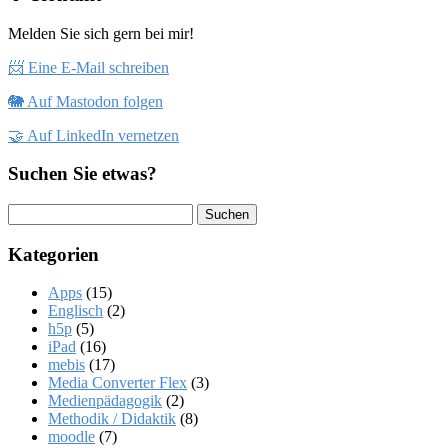
Melden Sie sich gern bei mir!
📨 Eine E-Mail schreiben
🐘 Auf Mastodon folgen
🤝 Auf LinkedIn vernetzen
Suchen Sie etwas?
Suchen
nach:
Kategorien
Apps
(15)
Englisch
(2)
h5p
(5)
iPad
(16)
mebis
(17)
Media Converter Flex
(3)
Medienpädagogik
(2)
Methodik / Didaktik
(8)
moodle
(7)