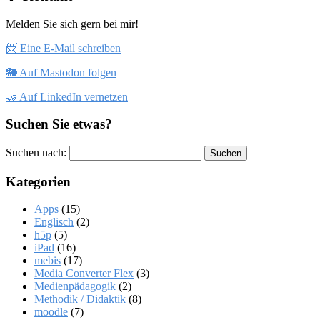
Melden Sie sich gern bei mir!
📨 Eine E-Mail schreiben
🐘 Auf Mastodon folgen
🤝 Auf LinkedIn vernetzen
Suchen Sie etwas?
Suchen nach:
Kategorien
Apps
(15)
Englisch
(2)
h5p
(5)
iPad
(16)
mebis
(17)
Media Converter Flex
(3)
Medienpädagogik
(2)
Methodik / Didaktik
(8)
moodle
(7)