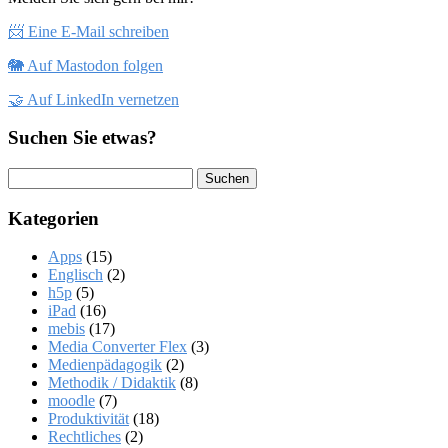
📨 Eine E-Mail schreiben
🐘 Auf Mastodon folgen
🤝 Auf LinkedIn vernetzen
Suchen Sie etwas?
Suchen
nach:
Kategorien
Apps
(15)
Englisch
(2)
h5p
(5)
iPad
(16)
mebis
(17)
Media Converter Flex
(3)
Medienpädagogik
(2)
Methodik / Didaktik
(8)
moodle
(7)
Produktivität
(18)
Rechtliches
(2)