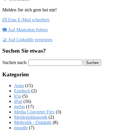
Melden Sie sich gern bei mir!
📨 Eine E-Mail schreiben
🐘 Auf Mastodon folgen
🤝 Auf LinkedIn vernetzen
Suchen Sie etwas?
Suchen nach:
Kategorien
Apps
(15)
Englisch
(2)
h5p
(5)
iPad
(16)
mebis
(17)
Media Converter Flex
(3)
Medienpädagogik
(2)
Methodik / Didaktik
(8)
moodle
(7)